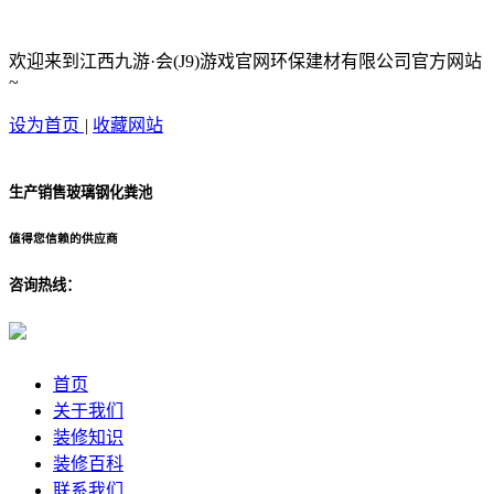
欢迎来到江西九游·会(J9)游戏官网环保建材有限公司官方网站
~
设为首页
|
收藏网站
生产销售玻璃钢化粪池
值得您信赖的供应商
咨询热线：
首页
关于我们
装修知识
装修百科
联系我们