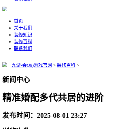
首页
关于我们
装修知识
装修百科
联系我们
九游·会(J9)游戏官网
>
装修百科
>
新闻中心
精准婚配多代共居的进阶
发布时间：2025-08-01 23:27