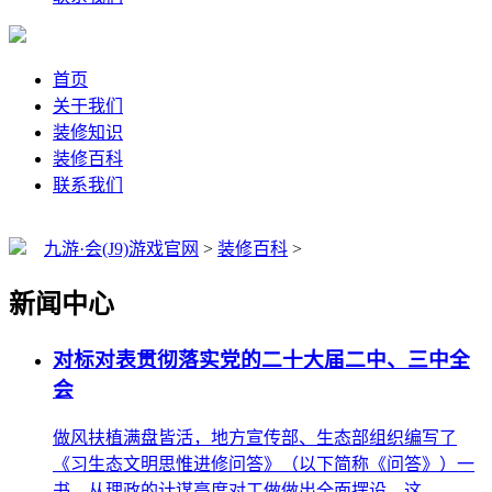
首页
关于我们
装修知识
装修百科
联系我们
九游·会(J9)游戏官网
>
装修百科
>
新闻中心
对标对表贯彻落实党的二十大届二中、三中全
会
做风扶植满盘皆活，地方宣传部、生态部组织编写了
《习生态文明思惟进修问答》（以下简称《问答》）一
书，从理政的计谋高度对工做做出全面摆设，这...