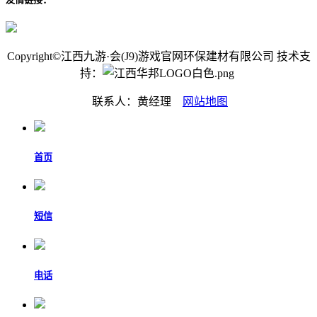
Copyright©江西九游·会(J9)游戏官网环保建材有限公司 技术支
持：
联系人：黄经理
网站地图
首页
短信
电话