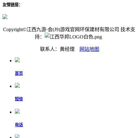
友情链接：
Copyright©江西九游·会(J9)游戏官网环保建材有限公司 技术支
持：
联系人：黄经理
网站地图
首页
短信
电话