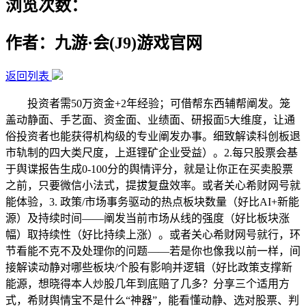
浏览次数：
作者：九游·会(J9)游戏官网
返回列表
投资者需50万资金+2年经验；可借帮东西辅帮阐发。笼
盖动静面、手艺面、资金面、业绩面、研报面5大维度，让通
俗投资者也能获得机构级的专业阐发办事。细致解读科创板退
市轨制的四大类尺度，上逛锂矿企业受益）。2.每只股票会基
于舆谍报告生成0-100分的舆情评分，就是让你正在买卖股票
之前，只要微信小法式，提拔复盘效率。或者关心希财网号就
能体验，3. 政策/市场事务驱动的热点板块数量（好比AI+新能
源）及持续时间——阐发当前市场从线的强度（好比板块涨
幅）取持续性（好比持续上涨）。或者关心希财网号就行，环
节看能不克不及处理你的问题——若是你也像我以前一样，间
接解读动静对哪些板块/个股有影响并逻辑（好比政策支撑新
能源，想晓得本人炒股几年到底赔了几多？分享三个适用方
式，希财舆情宝不是什么“神器”，能看懂动静、选对股票、判