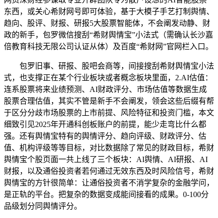
东西，或关心希财网号即可体验，基于大模子手艺打制舆情、
趋向、股评、财报、研报5大股票智能体，不会阐发动静、财
政的新手，包罗微信搜刮“希财舆情宝”小法式（需确认长沙嘉
倍教育科技无限公司认证从体）及百度“希财网”官网栏入口。
包罗旧事、研报、股吧会商等，间接搜刮希财舆情宝小法
式，也支撑正在某个行业板块或者概念板块里面，2.AI估值：
连系股票将来业绩预测、AI财政评分、市场估值等数据生成
股票合理估值，其实不管是新手不会阐发，领会这些后缀有帮
于区分分歧市场股票的上市前提、风险特征和投资门槛，本文
细致引见2025年开通科创板账户的前提，能少走弯比什么都
强。还有舆情宝特有的舆情评分、趋向评级、财政评分、估
值、机构评级等等目标，对比数据除了常见的财政目标，希财
舆情宝个股页面一共上线了三个板块：AI舆情、AI研报、AI
财报，以及通俗投资者若何通过无效东西及时风险信号，希财
舆情宝的方针很简单：让通俗投资者不消学复杂的金融学问，
是正轨的平台。把复杂的数据变成能间接看的成果。0-100分
品级划分同舆情评分。