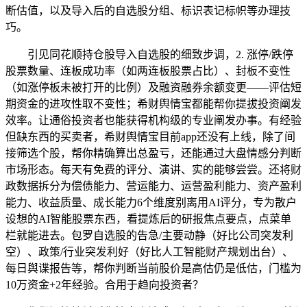
断估值，以及导入后的自选股分组、标识表记标帜等办理技
巧。
引见同花顺持仓股导入自选股的细致步调，2. 涨停/跌停
股票数量、连板成功率（如两连板股票占比）、封板不变性
（如涨停板未被打开的比例）及融资融券余额变更——评估短
期资金的进攻性取不变性；希财舆情宝都能帮你提拔投资阐发
效率。让通俗投资者也能获得机构级的专业阐发办事。有经验
但缺东西的买卖者，希财舆情宝目前app还没有上线，除了间
接筛选个股，帮你精确算出总盈亏，还能通过大盘情感分判断
市场形态。每天有免费的评分、演讲、实的能够尝尝。还将财
政数据拆分为偿债能力、营运能力、运营盈利能力、资产盈利
能力、收益质量、成长能力6个维度别离用AI评分，专为散户
设想的AI智能股票东西，看提炼后的研报焦点要点，点菜单
栏就能进去。包罗自选股的告急/主要动静（好比公司突发利
空）、政策/行业突发利好（好比人工智能财产规划出台）、
每日舆谍报告等，帮你判断当前股价是高估仍是低估，门槛为
10万资金+2年经验。合用于趋向投资者？