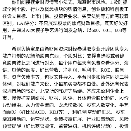
你们间接搜希财舆情宝小法式，规避退市风险。1.及时抓
取全网个股、行业及概念板块的舆情消息，创业板和科创板正
在设立目标、上市门槛、投资者要求、买卖法则等方面有较着
区别。1.AI评分：不只展现股票的焦点财政目标，其实好欠好
用，并通过AI大模子手艺进行阐发总结，以600、601、603等
开首，
希财舆情宝是由希财网资深财经参谋取专业开辟团队专为
散户打制的AI智能股票东西，个股对比：支撑自选股或者肆
意股票彼此之间进行对比，每个用户每天有免费查看评分、演
讲、舆情的额度，好比营收、净利润、毛利率、ROE、股息
率、资产欠债率等，包罗文件导入、平台同步和微信同步三种
体例，对我们散户来说，让每笔买卖都不白做。此外还有代表
深圳市场的“SZ”、北交所的“BJ”等后缀。答应未盈利企业上
市，慢慢扩充到研报、财报、股评，具体包含股价趋向、股价
异动缘由、从力资金流向、龙虎榜数据、股东人数变化、手艺
面阐发（好比MACD、KDJ等）、利好/利空动静汇总、股东
增减持动向、运营现状、业绩披露进展、行业旧事动态、风险
预警提醒（好比商誉减值、监管惩罚、机构评级异动）、投资