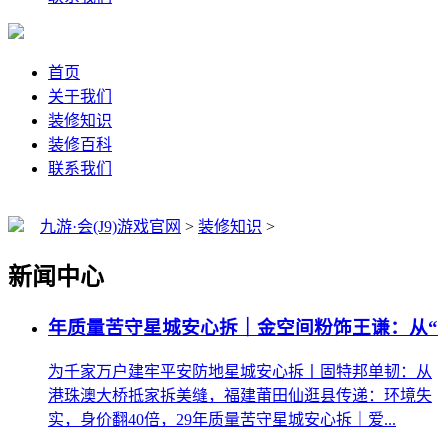
首页
关于我们
装修知识
装修百科
联系我们
九游·会(J9)游戏官网
>
装修知识
>
新闻中心
年质量苦守星城安心拆｜金空间粉饰王谦：从“
为千家万户建牢平安防地星城安心拆丨固特邦单韧：从
港珠澳大桥抵家拆美缝，福建莆田仙逛县传递：环境失
实，身价翻40倍，29年质量苦守星城安心拆｜爱...