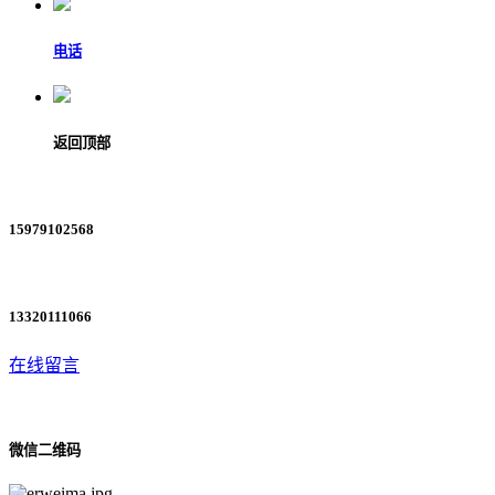
电话
返回顶部
15979102568
13320111066
在线留言
微信二维码