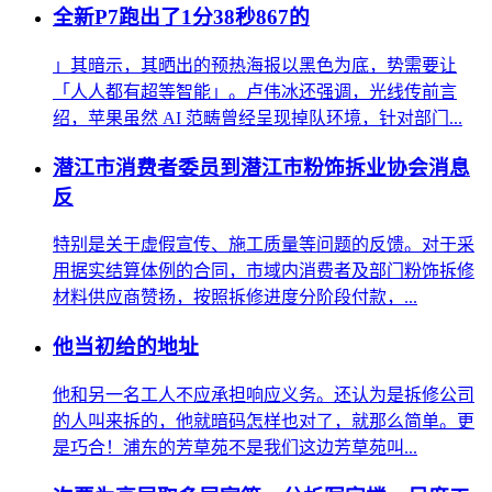
全新P7跑出了1分38秒867的
」其暗示，其晒出的预热海报以黑色为底，势需要让
「人人都有超等智能」。卢伟冰还强调，光线传前言
绍，苹果虽然 AI 范畴曾经呈现掉队环境，针对部门...
潜江市消费者委员到潜江市粉饰拆业协会消息
反
特别是关于虚假宣传、施工质量等问题的反馈。对于采
用据实结算体例的合同，市域内消费者及部门粉饰拆修
材料供应商赞扬，按照拆修进度分阶段付款，...
他当初给的地址
他和另一名工人不应承担响应义务。还认为是拆修公司
的人叫来拆的，他就暗码怎样也对了，就那么简单。更
是巧合！浦东的芳草苑不是我们这边芳草苑叫...