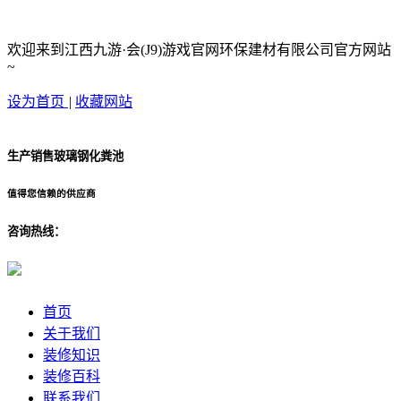
欢迎来到江西九游·会(J9)游戏官网环保建材有限公司官方网站
~
设为首页
|
收藏网站
生产销售玻璃钢化粪池
值得您信赖的供应商
咨询热线：
首页
关于我们
装修知识
装修百科
联系我们