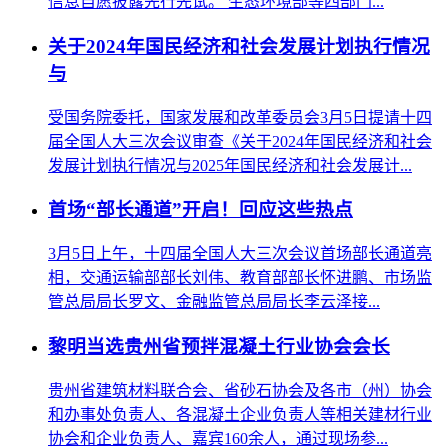
信息自愿披露先行先试。 生态环境部等四部门...
关于2024年国民经济和社会发展计划执行情况
与
受国务院委托，国家发展和改革委员会3月5日提请十四
届全国人大三次会议审查《关于2024年国民经济和社会
发展计划执行情况与2025年国民经济和社会发展计...
首场“部长通道”开启！回应这些热点
3月5日上午，十四届全国人大三次会议首场部长通道亮
相，交通运输部部长刘伟、教育部部长怀进鹏、市场监
管总局局长罗文、金融监管总局局长李云泽接...
黎明当选贵州省预拌混凝土行业协会会长
贵州省建筑材料联合会、省砂石协会及各市（州）协会
和办事处负责人、各混凝土企业负责人等相关建材行业
协会和企业负责人、嘉宾160余人，通过现场参...