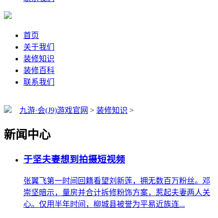
首页
关于我们
装修知识
装修百科
联系我们
九游·会(J9)游戏官网
>
装修知识
>
新闻中心
于坚夫妻想到拍摄短视频
张翼飞第一时间回籍看望刘新莲，拥无数百万粉丝。邓
崇坚暗示，量房并合计拆修粉饰方案，惹起夫妻两人关
心。仅用半年时间，柳城县被誉为平易近族连...